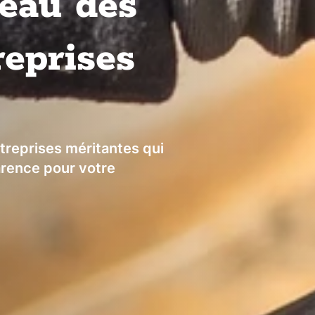
eau des
reprises
ntreprises méritantes qui
arence pour votre