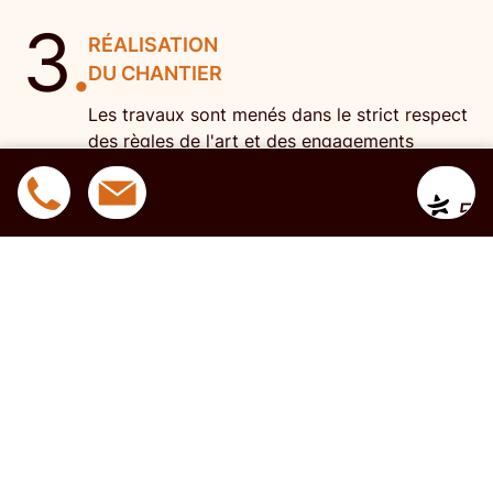
3
.
RÉALISATION
DU CHANTIER
Les travaux sont menés dans le strict respect
des règles de l'art et des engagements
contractuels définis.
06 52 3
Devis
|
Contact
* ** **
5
4
.
CONTRÔLE FINAL
ET RÉCEPTION
Un contrôle qualité est réalisé à l'issue du
chantier pour valider la conformité totale de
l'ouvrage.